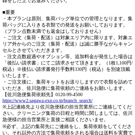
録をした上でお進みください。
■重要
・本プランは原則、集荷バッグ単位での管理となります。集
荷バッグに入りきる衣類での発送をお願いしております。
（プラン点数未満でも返金はしておりません）
・ご注文（集荷・配送）は対象エリア内に限ります。対象エ
リア外からのご注文（集荷・配送）は誠に勝手ながらキャン
セルとさせていただきます。
・注文点数超過やオプション等、追加料金が発生した場合は
「後払い請求書」にてご請求させて頂きます。（1枚1,100円/
税込）※後払い請求書発行手数料330円（税込）を別途頂戴
いたします。
・ご注文後に、集荷キットをお送りしますので衣類を詰めて
いただき、佐川急便に集荷依頼のご連絡をお願いします。
【佐川急便集荷依頼先】0120-99-4500
https://www2.sagawa-exp.co.jp/branch_search/
※上記連絡先より佐川急便様の担当営業所にご連絡してくだ
さい。クリーニング集荷の日程と時間に関しましては、佐川
急便様の担当営業所と直接ご相談くださいませ。
※必ず、上記の集荷先にご連絡をし、集荷依頼をしてくださ
い。それ以外の方法で集荷依頼をされる場合は送料を実費で