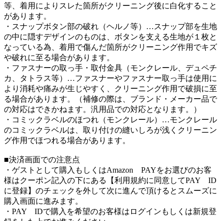
等、着用によりスレた箇所がクリーニング後に白化すること
があります。
・スナップボタン部の破れ（ヘルノ等）…スナップ部を生地
の中に隠すデザインのものは、ボタンを支える生地が１枚と
なっている為、着用で傷んだ箇所がクリーニング作用でキズ
や破れに至る場合があります。
・ファスナーの取っ手・取付金具（モンクレール、デュペチ
カ、タトラス等）…ファスナーやファスナー取っ手は使用に
より消耗や痛みが生じやすく、クリーニング作用で破損に至
る場合があります。（補修の際は、ブランド・メーカー品で
の対応はできかねます。汎用品での対応となります。）
・コミックラベルのほつれ（モンクレール）…モンクレール
のコミックラベルは、取り付けの縫いしろが浅くクリーニン
グ作用でほつれる場合があります。
■決済画面での注意点
・ゲストとして購入もしくはAmazon PAYをお選びのお客
様はクーポン記入の下にある【利用規約に同意してPAY ID
に登録】のチェックを外して次に進んで頂けるとスムーズに
購入画面に進みます。
・PAY IDで購入を希望のお客様はログインもしくは新規登