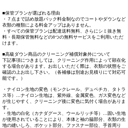
■保管プランが選ばれる理由
・７点まで詰め放題パック料金制なのでコートやダウンなど
衣類の種類による料金アップはありません。
・すべての保管プランは配達送料無料、さらにシミ抜き無
料・長期保管無料などの8つの無料サービスをご利用いただ
けます。
■高級ダウン商品のクリーニング補償対象外について
下記事項につきましては、クリーニング作用によって顕在化
する場合があります。お出しいただく際は、衣類の状態をご
確認の上お出し下さい。（各補修は別途お見積りにて対応可
能です。）
・ナイロン生地の変色（モンクレール、デュペチカ、タトラ
ス等）…ナイロン生地は、紫外線、金属変色、ガス変色など
が生じやすく、クリーニング後に変色に気付く場合がありま
す。
・生地の白化（カナダグース、ウールリッチ等）…固い生地
が使用されていることにより、本体と袖の脇部分、衣類の生
地の縫いしろ、ポケット部分、ファスナー部位、手首周り