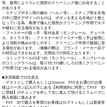
等、着用によりスレた箇所がクリーニング後に白化すること
があります。
・スナップボタン部の破れ（ヘルノ等）…スナップ部を生地
の中に隠すデザインのものは、ボタンを支える生地が１枚と
なっている為、着用で傷んだ箇所がクリーニング作用でキズ
や破れに至る場合があります。
・ファスナーの取っ手・取付金具（モンクレール、デュペチ
カ、タトラス等）…ファスナーやファスナー取っ手は使用に
より消耗や痛みが生じやすく、クリーニング作用で破損に至
る場合があります。（補修の際は、ブランド・メーカー品で
の対応はできかねます。汎用品での対応となります。）
・コミックラベルのほつれ（モンクレール）…モンクレール
のコミックラベルは、取り付けの縫いしろが浅くクリーニン
グ作用でほつれる場合があります。
■決済画面での注意点
・ゲストとして購入もしくはAmazon PAYをお選びのお客
様はクーポン記入の下にある【利用規約に同意してPAY ID
に登録】のチェックを外して次に進んで頂けるとスムーズに
購入画面に進みます。
・PAY IDで購入を希望のお客様はログインもしくは新規登