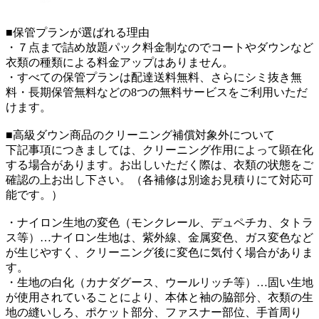
■保管プランが選ばれる理由
・７点まで詰め放題パック料金制なのでコートやダウンなど
衣類の種類による料金アップはありません。
・すべての保管プランは配達送料無料、さらにシミ抜き無
料・長期保管無料などの8つの無料サービスをご利用いただ
けます。
■高級ダウン商品のクリーニング補償対象外について
下記事項につきましては、クリーニング作用によって顕在化
する場合があります。お出しいただく際は、衣類の状態をご
確認の上お出し下さい。（各補修は別途お見積りにて対応可
能です。）
・ナイロン生地の変色（モンクレール、デュペチカ、タトラ
ス等）…ナイロン生地は、紫外線、金属変色、ガス変色など
が生じやすく、クリーニング後に変色に気付く場合がありま
す。
・生地の白化（カナダグース、ウールリッチ等）…固い生地
が使用されていることにより、本体と袖の脇部分、衣類の生
地の縫いしろ、ポケット部分、ファスナー部位、手首周り