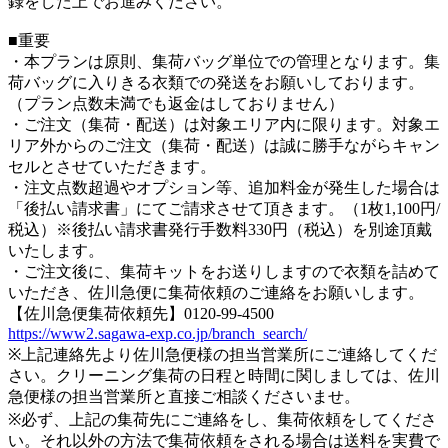
録をした上でお進みください。
■重要
・本プランは原則、集荷バッグ単位での管理となります。集
荷バッグに入りきる衣類での発送をお願いしております。
（プラン点数未満でも返金はしておりません）
・ご注文（集荷・配送）は対象エリア内に限ります。対象エ
リア外からのご注文（集荷・配送）は誠に勝手ながらキャン
セルとさせていただきます。
・注文点数超過やオプション等、追加料金が発生した場合は
「後払い請求書」にてご請求させて頂きます。（1枚1,100円/
税込）※後払い請求書発行手数料330円（税込）を別途頂戴
いたします。
・ご注文後に、集荷キットをお送りしますので衣類を詰めて
いただき、佐川急便に集荷依頼のご連絡をお願いします。
【佐川急便集荷依頼先】0120-99-4500
https://www2.sagawa-exp.co.jp/branch_search/
※上記連絡先より佐川急便様の担当営業所にご連絡してくだ
さい。クリーニング集荷の日程と時間に関しましては、佐川
急便様の担当営業所と直接ご相談くださいませ。
※必ず、上記の集荷先にご連絡をし、集荷依頼をしてくださ
い。それ以外の方法で集荷依頼をされる場合は送料を実費で